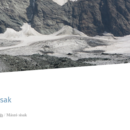
isak
és
/
Mászó sisak