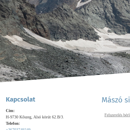
Kapcsolat
Mászó s
Cím:
Felszerelés bérl
H-9730 Kőszeg, Alsó körút 62.B/3.
Telefon:
+36703749249