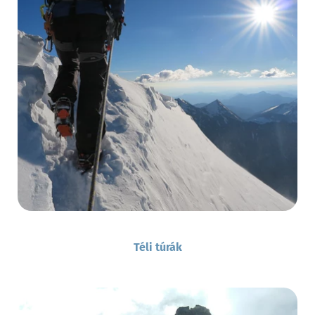
Téli túrák