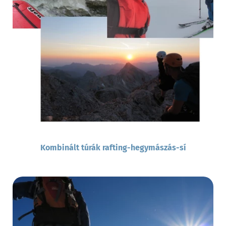
Kombinált túrák rafting-hegymászás-sí