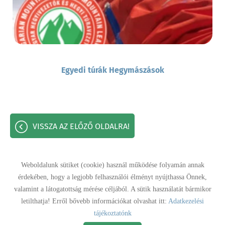
Egyedi túrák Hegymászások
VISSZA AZ ELŐZŐ OLDALRA!
Weboldalunk sütiket (cookie) használ működése folyamán annak
érdekében, hogy a legjobb felhasználói élményt nyújthassa Önnek,
Oldal információk
Adatkezelési tájékoztató
Impresszum
valamint a látogatottság mérése céljából. A sütik használatát bármikor
letilthatja! Erről bővebb információkat olvashat itt:
Adatkezelési
© 2026 - Minden jog fenntartva
tájékoztatónk