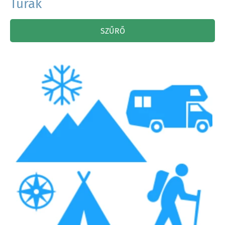
Túrák
SZŰRŐ